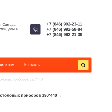
+7 (846) 992-23-11
г. Самара,
лок, дом 4
+7 (846) 992-58-84
+7 (846) 992-21-39
ите нам
Контакты
толовых приборов 390*440
 столовых приборов 390*440
→