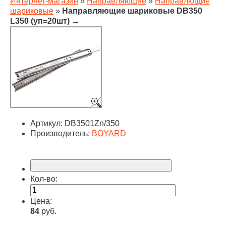
Интернет-магазин
»
Направляющие
»
Направлющие
шариковые
»
Направляющие шариковые DB350
L350 (уп=20шт)
→
Артикул:
DB3501Zn/350
Производитель:
BOYARD
Кол-во:
Цена:
84
руб.