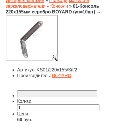
Интернет-магазин
»
Полкодержатели и
зеркалодержатели
»
Консоли
»
01-Консоль
220х155мм серебро BOYARD (уп=10шт)
→
Артикул:
KS01/220x155/Sil/2
Производитель:
BOYARD
Кол-во:
Цена:
60
руб.