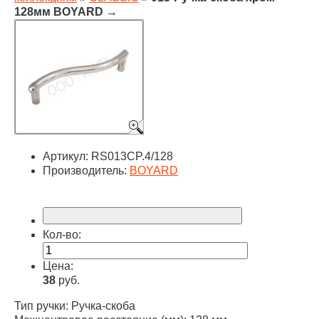
128мм BOYARD
→
Артикул:
RS013CP.4/128
Производитель:
BOYARD
Кол-во:
Цена:
38
руб.
Тип ручки: Ручка-скоба