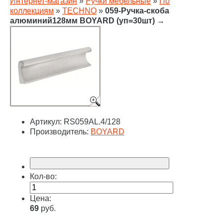
Интернет-магазин
»
Ручки мебельные
»
По
коллекциям
»
TECHNO
»
059-Ручка-скоба
алюминий128мм BOYARD (уп=30шт)
→
Артикул:
RS059AL.4/128
Производитель:
BOYARD
Кол-во:
Цена:
69
руб.