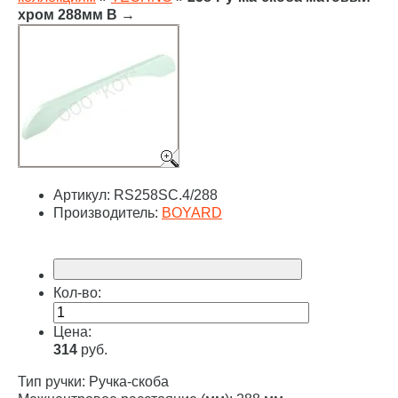
хром 288мм B
→
Артикул:
RS258SC.4/288
Производитель:
BOYARD
Кол-во:
Цена:
314
руб.
Тип ручки: Ручка-скоба