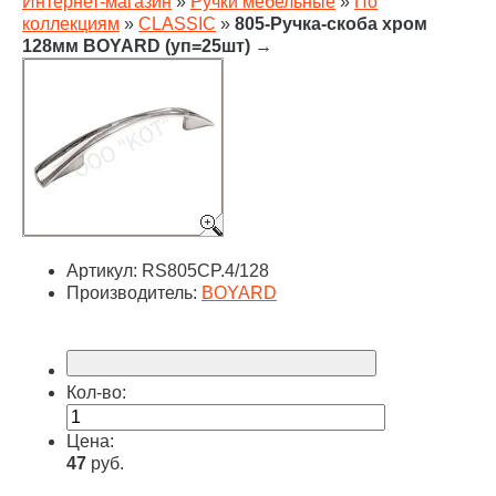
Интернет-магазин
»
Ручки мебельные
»
По
коллекциям
»
CLASSIC
»
805-Ручка-скоба хром
128мм BOYARD (уп=25шт)
→
Артикул:
RS805CP.4/128
Производитель:
BOYARD
Кол-во:
Цена:
47
руб.