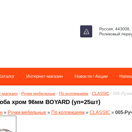
Россия, 443008, 
Роликовый переу
Каталог
Интернет-магазин
Новости / Акции
Напиш
-магазин
 / 
Ручки мебельные
 / 
По коллекциям
 / 
CLASSIC
 / 005-Руч
коба хром 96мм BOYARD (уп=25шт)
ин
»
Ручки мебельные
»
По коллекциям
»
CLASSIC
»
005-Ру