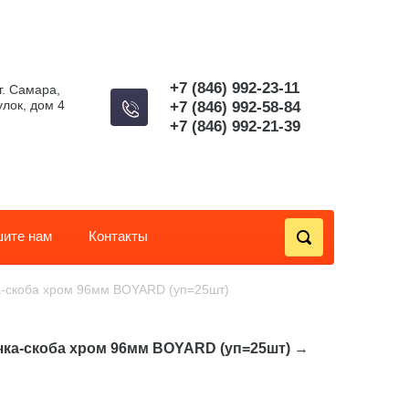
+7 (846) 992-23-11
г. Самара,
лок, дом 4
+7 (846) 992-58-84
+7 (846) 992-21-39
ите нам
Контакты
ка-скоба хром 96мм BOYARD (уп=25шт)
чка-скоба хром 96мм BOYARD (уп=25шт)
→