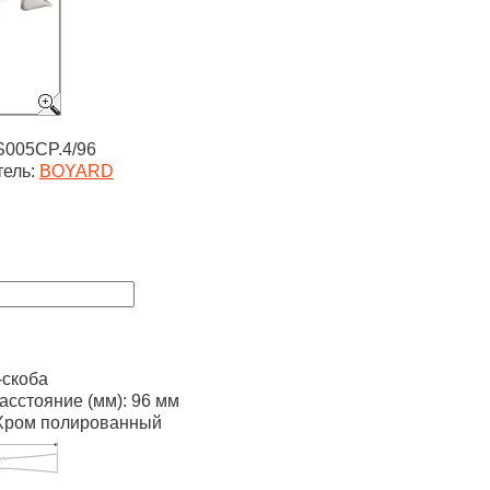
005CP.4/96
тель:
BOYARD
-скоба
сстояние (мм): 96 мм
 Хром полированный